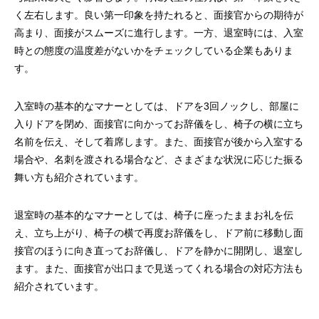
く左右します。良い第一印象を持たれると、面接官からの期待が
高まり、面接がスムーズに進行します。一方、退室時には、入室
時との態度の温度差がないかをチェックしている企業もありま
す。
入室時の基本的なマナーとしては、ドアを3回ノックし、部屋に
入りドアを閉め、面接官に向かってお辞儀をし、椅子の横に立ち
名前を伝え、そして着席します。また、面接官が後から入室する
場合や、名刺を渡される場合など、さまざまな状況に応じた振る
FMラジオ番組（瀧本博史の元気にはたら
NHK総合の【就活
舞い方も紹介されています。
こ！）を開始
のコワくない。オン
修
2023.04.13
2021.04.12
退室時の基本的なマナーとしては、椅子に座ったままお礼を伝
え、立ち上がり、椅子の横で再度お辞儀をし、ドア前に移動し面
接官のほうに向き直ってお辞儀し、ドアを静かに開閉し、退室し
ます。また、面接官が出口まで見送ってくれる場合の対応方法も
紹介されています。