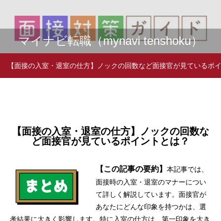
リクナビNEXT
リクルート
マンパワークリ
FromAし
タウンワークマ
マイナビ
ジャーナル
エージェン
ップ
よ！！
ガジン
ージェン
オトナンサー
（Rikunabi
2025年度版 本気で内定！面接対策（新星
ト
2024年度版 本気
マイナビ転職（mynavi tenshoku）
（Manpower
（fromA
（townwork
（mynav
（otonanswer）
（Recruit
next
出版）を全面監修
出版）を全面監修
Clip）
shiyo）
magazine）
agent）
Agent）
journal）
2023.01.12
2022.01.08
【面接の入室・退室の仕方】ノックの回数など面接官が見ているポ
【面接の入室・退室の仕方】ノックの回数な
ど面接官が見ているポイントとは？
【この記事の要約】
本記事では、
面接時の入室・退室のマナーについ
朝日新聞出版 大学院・通信制大学
朝日新聞出版 大
て詳しく解説しています。面接官が
2024（AERAムック）に寄稿しました
2023（AERAム
あなたにどんな印象を持つかは、選
2023.07.12
2022.07.13
考結果に大きく影響します。特に入室の仕方は、第一印象を大き