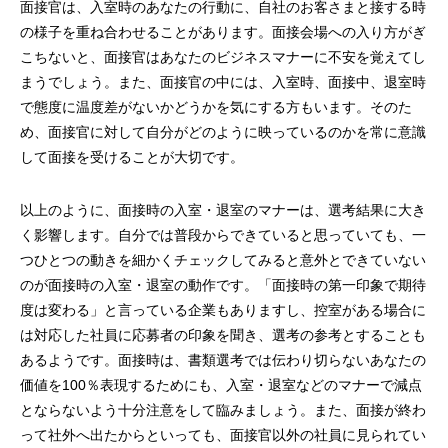
面接官は、入室時のあなたの行動に、自社のお客さまと接する時
の様子を重ね合わせることがあります。面接会場への入り方がぎ
こちないと、面接官はあなたのビジネスマナーに不安を覚えてし
まうでしょう。また、面接官の中には、入室時、面接中、退室時
で態度に温度差がないかどうかを気にする方もいます。そのた
め、面接官に対して自分がどのように映っているのかを常に意識
して面接を受けることが大切です。
以上のように、面接時の入室・退室のマナーは、選考結果に大き
く影響します。自分では普段からできていると思っていても、一
つひとつの動きを細かくチェックしてみると意外とできていない
のが面接時の入室・退室の動作です。「面接時の第一印象で期待
度は変わる」と言っている企業もありますし、控室がある場合に
は対応した社員に応募者の印象を聞き、選考の参考とすることも
あるようです。面接時は、書類選考では伝わり切らないあなたの
価値を100％表現するためにも、入室・退室などのマナーで減点
とならないよう十分注意をして臨みましょう。また、面接が終わ
って社外へ出たからといっても、面接官以外の社員に見られてい