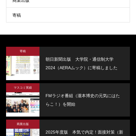
商業出版
寄稿
寄稿
朝日新聞出版 大学院・通信制大学
2024（AERAムック）に寄稿しました
FMラジオ番組（瀧本博史の元気にはたら
NHK総合の【就活
こ！）を開始
のコワくない。オン
マスコミ実績
修
2023.04.13
2021.04.12
FMラジオ番組（瀧本博史の元気にはた
らこ！）を開始
商業出版
2025年度版 本気で内定！面接対策（新