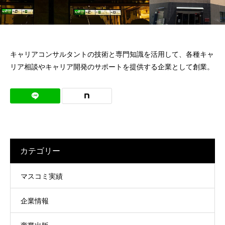
リクナビNEXT
リクルート
マンパワークリ
FromAし
タウンワークマ
マイナビ
ジャーナル
エージェン
ップ
よ！！
ガジン
ージェン
オトナンサー
（Rikunabi
2025年度版 本気で内定！面接対策（新星
ト
2024年度版 本気
（Manpower
（fromA
（townwork
（mynav
（otonanswer）
（Recruit
next
出版）を全面監修
出版）を全面監修
Clip）
shiyo）
magazine）
agent）
キャリアコンサルタントの技術と専門知識を活用して、各種キャ
Agent）
journal）
2023.01.12
2022.01.08
リア相談やキャリア開発のサポートを提供する企業として創業。
カテゴリー
マスコミ実績
朝日新聞出版 大学院・通信制大学
朝日新聞出版 大
企業情報
2024（AERAムック）に寄稿しました
2023（AERAム
2023.07.12
2022.07.13