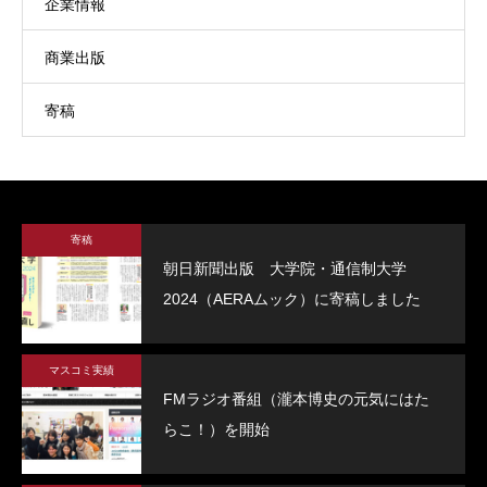
企業情報
商業出版
寄稿
寄稿
FMラジオ番組（瀧本博史の元気にはたら
NHK総合の【就活
朝日新聞出版 大学院・通信制大学
こ！）を開始
のコワくない。オン
2024（AERAムック）に寄稿しました
修
2023.04.13
2021.04.12
マスコミ実績
FMラジオ番組（瀧本博史の元気にはた
らこ！）を開始