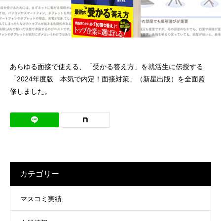
リクナビNEXT
リクルート
マンパワークリ
FromAし
タウンワークマ
マイナビ
ジャーナル
エージェン
ップ
よ！！
ガジン
ージェン
オトナンサー
（Rikunabi
2025年度版 本気で内定！面接対策（新星
ト
2024年度版 本気
（Manpower
（fromA
（townwork
（mynav
（otonanswer）
（Recruit
next
出版）を全面監修
出版）を全面監修
Clip）
shiyo）
magazine）
agent）
Agent）
journal）
2023.01.12
2022.01.08
あらゆる面接で使える、「受かる答え方」を就活生に伝授する
「2024年度版 本気で内定！面接対策」（新星出版）を全面監
修しました。
カテゴリー
朝日新聞出版 大学院・通信制大学
朝日新聞出版 大
マスコミ実績
2024（AERAムック）に寄稿しました
2023（AERAム
2023.07.12
2022.07.13